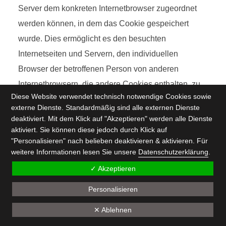
Server dem konkreten Internetbrowser zugeordnet
werden können, in dem das Cookie gespeichert
wurde. Dies ermöglicht es den besuchten
Internetseiten und Servern, den individuellen
Browser der betroffenen Person von anderen
Internetbrowsern, die andere Cookies enthalten, zu
Diese Website verwendet technisch notwendige Cookies sowie
unterscheiden. Ein bestimmter Internetbrowser kann
externe Dienste. Standardmäßig sind alle externen Dienste
über die eindeutige Cookie-ID wiedererkannt und
deaktiviert. Mit dem Klick auf "Akzeptieren" werden alle Dienste
identifiziert werden.
aktiviert. Sie können diese jedoch durch Klick auf
"Personalisieren" nach belieben deaktivieren & aktivieren. Für
Durch den Einsatz von Cookies kann den Nutzern
weitere Informationen lesen Sie unsere
Datenschutzerklärung
.
dieser Internetseite nutzerfreundlichere Services
✓ Akzeptieren
bereitstellen, die ohne die Cookie-Setzung nicht
Personalisieren
möglich wären.
✕ Ablehnen
Mittels eines Cookies können die Informationen und