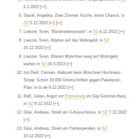
5.1.2023
[
↩
]
Slavik, Angelika, Zwei Zimmer, Küche, keine Chance, in
SZ
5.12.2022
[
↩
]
[
↩
]
Loerzer, Sven, “Bürokratiemonster”, in
SZ
6.12.2022
[
↩
]
Loerzer, Sven, Warten auf das Wohngeld, in
SZ
15.12.2022
[
↩
]
Loerzer, Sven, Warum Münchner ewig auf Wohngeld
warten in
SZ
24.3.2023
[
↩
]
Ick-Dietl, Carmen, Halbzeit beim Münchner Hochhaus-
Stopp: Schon 18.000 Unterschriften gegen Paketpost-
Plan, in tz.de 6.12.2022
[
↩
]
Raff, Julian, Angst vor
Entmietung
im Sigi-Sommer-Haus,
in
SZ
8.12.2022
[
↩
]
Glas, Andreas, Streit um U-Ausschüsse, in
SZ
7.12.2022
[
↩
]
Glas, Andreas, Streit um Parteispenden, in
SZ
10.12.2022
[
↩
]