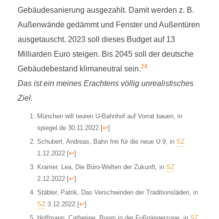
Gebäudesanierung ausgezahlt. Damit werden z. B.
Außenwände gedämmt und Fenster und Außentüren
ausgetauscht. 2023 soll dieses Budget auf 13
Milliarden Euro steigen. Bis 2045 soll der deutsche
24
Gebäudebestand klimaneutral sein.
Das ist ein meines Erachtens völlig unrealistisches
Ziel.
München will teuren U-Bahnhof auf Vorrat bauen, in
spiegel.de 30.11.2022
[
↩
]
Schubert, Andreas, Bahn frei für die neue U 9, in
SZ
1.12.2022
[
↩
]
Kramer, Lea, Die Büro-Welten der Zukunft, in
SZ
2.12.2022
[
↩
]
Stäbler, Patrik, Das Verschwinden der Traditionsläden, in
SZ
3.12.2022
[
↩
]
Hoffmann, Catherine, Boom in der Fußgängerzone, in
SZ