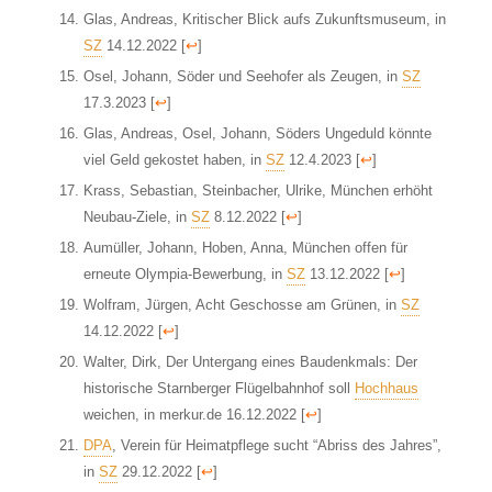
Glas, Andreas, Kritischer Blick aufs Zukunftsmuseum, in
SZ
14.12.2022
[
↩
]
Osel, Johann, Söder und Seehofer als Zeugen, in
SZ
17.3.2023
[
↩
]
Glas, Andreas, Osel, Johann, Söders Ungeduld könnte
viel Geld gekostet haben, in
SZ
12.4.2023
[
↩
]
Krass, Sebastian, Steinbacher, Ulrike, München erhöht
Neubau-Ziele, in
SZ
8.12.2022
[
↩
]
Aumüller, Johann, Hoben, Anna, München offen für
erneute Olympia-Bewerbung, in
SZ
13.12.2022
[
↩
]
Wolfram, Jürgen, Acht Geschosse am Grünen, in
SZ
14.12.2022
[
↩
]
Walter, Dirk, Der Untergang eines Baudenkmals: Der
historische Starnberger Flügelbahnhof soll
Hochhaus
weichen, in merkur.de 16.12.2022
[
↩
]
DPA
, Verein für Heimatpflege sucht “Abriss des Jahres”,
in
SZ
29.12.2022
[
↩
]