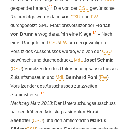
12
gespendet haben.)
Die von der
CSU
gewünschte
Reihenfolge wurde dann von
CSU
und
FW
durchgesetzt. SPD-Fraktionsvorsitzender
Florian
13
von Brunn
erwog daraufhin eine Klage.
– Nach
einer Rangelei mit
CSU
/
FW
um den jeweiligen
Vorsitz des Ausschusses wurde, wie von der
CSU
gewünscht und durchgedrückt,
MdL
Josef Schmid
(
CSU
) Vorsitzender des Untersuchungsausschusses
Zukunftsmuseum und
MdL
Bernhard Pohl
(
FW
)
Vorsitzender des Ausschusses zur zweiten
14
Stammstrecke.
Nachtrag März 2023:
Der Untersuchungsausschuss
hat den früheren Ministerpräsidenten
Horst
DEZEMBER 2022
Seehofer
(
CSU
) und den amtierenden
Markus