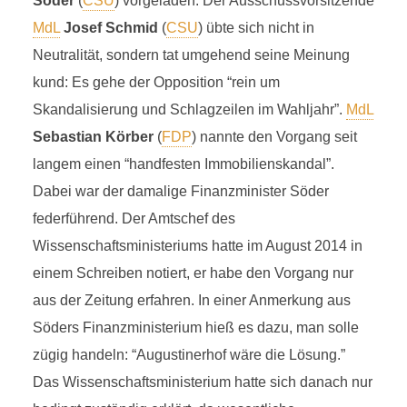
D
Söder
(
CSU
) vorgeladen. Der Ausschussvorsitzende
13 Minuten Lesezeit
MdL
Josef Schmid
(
CSU
) übte sich nicht in
in Kapitel
Chronologie
,
Chronologie 2022
Neutralität, sondern tat umgehend seine Meinung
kund: Es gehe der Opposition “rein um
Skandalisierung und Schlagzeilen im Wahljahr”.
MdL
Sebastian Körber
(
FDP
) nannte den Vorgang seit
langem einen “handfesten Immobilienskandal”.
Dabei war der damalige Finanzminister Söder
federführend. Der Amtschef des
Wissenschaftsministeriums hatte im August 2014 in
einem Schreiben notiert, er habe den Vorgang nur
aus der Zeitung erfahren. In einer Anmerkung aus
Söders Finanzministerium hieß es dazu, man solle
zügig handeln: “Augustinerhof wäre die Lösung.”
Das Wissenschaftsministerium hatte sich danach nur