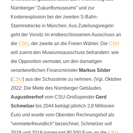
Nürnberger “Zukunftsmuseums” und zur
Kostenexplosion bei der zweiten S-Bahn-
Stammstrecke in München. Aus Zuteilungsregeln
geht der Vorsitz im erstbeschlossenen Ausschuss an
die
CSU
, der zweite an die Freien Wähler. Die
CSU
will zuerst den Museumsausschuss behandeln: wie
die Opposition vermutet, um den damaligen
verantwortlichen Finanzminister
Markus Söder
(
CSU
) aus der Schusslinie zu nehmen. (Vgl. Oktober
2022: Die Miete des Nürnberger Gebäudes
Augustinerhof
vom CSU-Großspender
Gerd
Schmelzer
bis 2044 beträgt jährlich 2,8 Millionen
Euro und wurde vom Obersten Rechnungshof als
“vermieterfreundlich” bezeichnet. Schmelzer soll
2018 und 2019 insgesamt 90.500 Euro an die
CSU