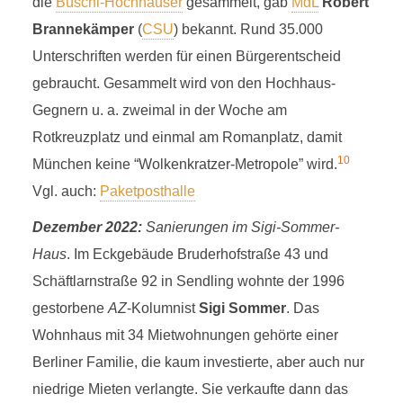
die
Büschl-Hochhäuser
gesammelt, gab
MdL
Robert
Brannekämper
(
CSU
) bekannt. Rund 35.000
Unterschriften werden für einen Bürgerentscheid
gebraucht. Gesammelt wird von den Hochhaus-
Gegnern u. a. zweimal in der Woche am
Rotkreuzplatz und einmal am Romanplatz, damit
10
München keine “Wolkenkratzer-Metropole” wird.
Vgl. auch:
Paketposthalle
Dezember 2022:
Sanierungen im Sigi-Sommer-
Haus
. Im Eckgebäude Bruderhofstraße 43 und
Schäftlarnstraße 92 in Sendling wohnte der 1996
gestorbene
AZ
-Kolumnist
Sigi Sommer
. Das
Wohnhaus mit 34 Mietwohnungen gehörte einer
Berliner Familie, die kaum investierte, aber auch nur
niedrige Mieten verlangte. Sie verkaufte dann das