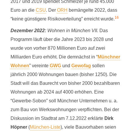
2017 und 2019 spendet Schmelzer je rund 45.000
Euro an die
CSU
. Der
ORH
bemängelte 2022, dass
16
“keine günstigere Risikoverteilung” erreicht wurde.
Dezember 2022:
Wohnen in München VII.
Das
Programm läuft über die Jahre 2023 bis 2028 und
wurde von vorher 870 Millionen Euro auf zwei
Milliarden Euro erhöht. Die demnächst in “
Münchner
Wohnen
” vereinte
GWG
und
Gewofag
sollen
jährlich 2000 Wohnungen bauen (bisher 1250). Die
Stadt will das Baurecht von bisher 2000 bezahlbaren
Wohnungen ab 2024 auf 4000 erhöhen. Eine
“Gewerbe-Sobon” soll Münchner Unternehmen u. a.
zum Bau von Werkswohnungen verpflichten. Bei der
Diskussion im Stadtrat am 7.12.2022 erklärte
Dirk
Höpner
(
München-Liste
), viele Bauvorhaben seien