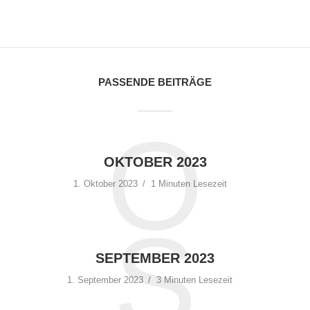
PASSENDE BEITRÄGE
N
O
OKTOBER 2023
1. Oktober 2023
1 Minuten Lesezeit
NOVEMBER 2023
S
1 Minuten Lesezeit
in Kapitel
Chronologie 2023
SEPTEMBER 2023
1. September 2023
3 Minuten Lesezeit