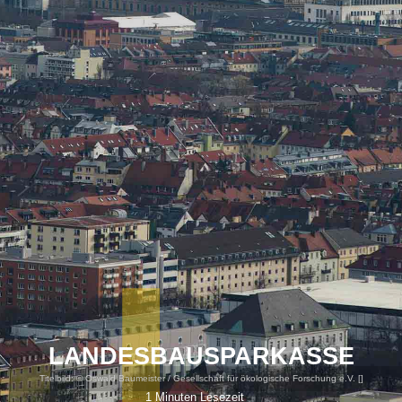
LANDESBAUSPARKASSE
Titelbild:
© Oswald Baumeister / Gesellschaft für ökologische Forschung e.V. [
]
1 Minuten Lesezeit