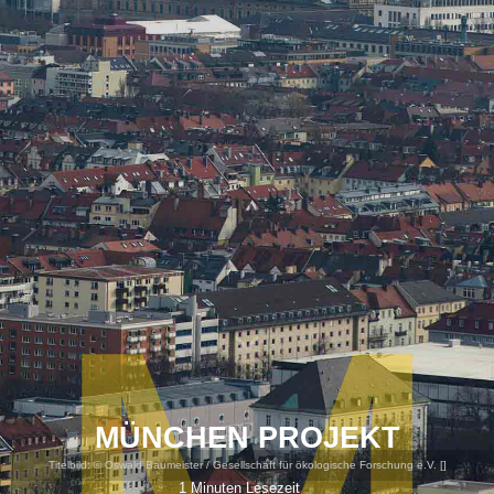
MÜNCHEN PROJEKT
Titelbild:
© Oswald Baumeister / Gesellschaft für ökologische Forschung e.V. [
]
1 Minuten Lesezeit