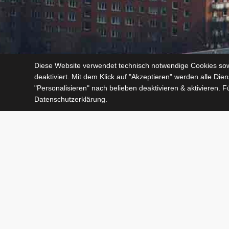
Diese Website verwendet technisch notwendige Cookies sow
deaktiviert. Mit dem Klick auf "Akzeptieren" werden alle Dien
"Personalisieren" nach belieben deaktivieren & aktivieren. 
Datenschutzerklärung
.
Verwandte Beiträge:
Lexikon: Isar Valley