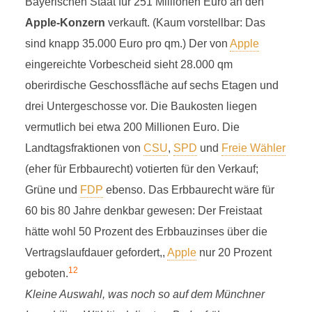
Bayerischen Staat für 251 Millionen Euro an den
Apple-Konzern
verkauft. (Kaum vorstellbar: Das
sind knapp 35.000 Euro pro qm.) Der von
Apple
eingereichte Vorbescheid sieht 28.000 qm
oberirdische Geschossfläche auf sechs Etagen und
drei Untergeschosse vor. Die Baukosten liegen
vermutlich bei etwa 200 Millionen Euro. Die
Landtagsfraktionen von
CSU
,
SPD
und
Freie Wähler
(eher für Erbbaurecht) votierten für den Verkauf;
Grüne und
FDP
ebenso. Das Erbbaurecht wäre für
60 bis 80 Jahre denkbar gewesen: Der Freistaat
hätte wohl 50 Prozent des Erbbauzinses über die
Vertragslaufdauer gefordert,,
Apple
nur 20 Prozent
12
geboten.
Kleine Auswahl, was noch so auf dem Münchner