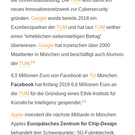
die Universitätsstiftung: Die
TUM
wird damit ein
neues Innovationsnetzwerk zur Cybersecurity
gründen.
Google
wurde bereits 2018 ein
Exzellenzpartner der
TUM
und hat laut
TUM
seither
einen “erheblichen siebenstelligen Betrag”
überwiesen.
Google
hat inzwischen über 2000
Mitarbeiter in München und beschäftigt auch Alumnis
14
der
TUM
.
6,5 Millionen Euro von Facebook an
TU
München
.
Facebook
hat Anfang 2019 6,6 Millionen Euro an
die
TUM
für die Gründung eines Ethik-Instituts für
14
Künstliche Intelligenz gespendet.
Apple
investiert die nächste Milliarde in München.
Apples
Europäisches Zentrum für Chip-Design
behandelt drei Schwerpunkte:: 5G-Fubnktechnik,