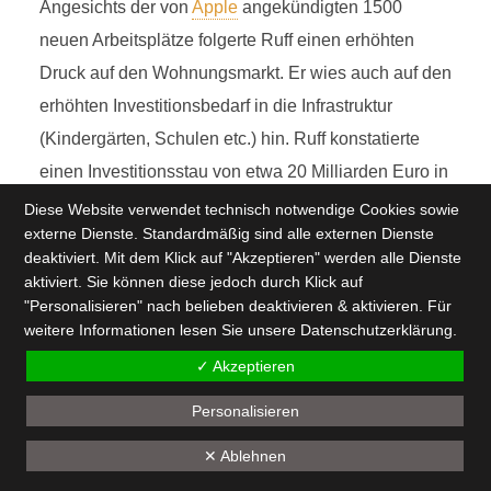
Angesichts der von
Apple
angekündigten 1500
neuen Arbeitsplätze folgerte Ruff einen erhöhten
Druck auf den Wohnungsmarkt. Er wies auch auf den
erhöhten Investitionsbedarf in die Infrastruktur
(Kindergärten, Schulen etc.) hin. Ruff konstatierte
einen Investitionsstau von etwa 20 Milliarden Euro in
München, der nach seiner Prognose in rund 25
Diese Website verwendet technisch notwendige Cookies sowie
externe Dienste. Standardmäßig sind alle externen Dienste
Jahren aufgeholt werden könne. Ruff stellte auch ein
deaktiviert. Mit dem Klick auf "Akzeptieren" werden alle Dienste
Aussterben der Münchner Innenstadt fest: “Es leben
aktiviert. Sie können diese jedoch durch Klick auf
kaum noch Leute dort. Man hat nur noch
"Personalisieren" nach belieben deaktivieren & aktivieren. Für
weitere Informationen lesen Sie unsere
Datenschutzerklärung
.
Zahnarztpraxen, Anwaltskanzleien und
✓ Akzeptieren
Bürokomplexe. Wir würden uns eine Durchmischung
wünschen.”
OB
Dieter Reiter
(
SPD
) äußerte, er habe
Personalisieren
schon frühzeitig an
Apple
und den Freistaat
✕ Ablehnen
appelliert, sich der Verantwortung des