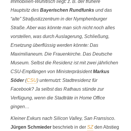
Immobilien-Wühltisch liegt: z. B. der frühere
Hauptsitz des
Bayerischen Rundfunks
und das
“alte” Strafjustizzentrum in der Nymphenburger
Straße. Aber was könnte man sich nicht noch alles
vorstellen, was durch Auslagerung, Schließung,
Ersetzung überflüssig werden könnte: Das
Maximilianeum. Die Frauenkirche. Das Deutsche
Museum. Selbst die Residenz ist mit zwei jährlichen
CSU-Empfängen von Ministerpräsident
Markus
Söder
(
CSU
) unternutzt: Stadtresidenz für
Facebook? Ja selbst das Rathaus stünde zur
Verfügung, wenn die Stadträte in Home Office
gingen…
Kleiner Exkurs nach Silicon Valley, San Fransisco
.
ISAR VALLEY
Jürgen Schmieder
beschrieb in der
SZ
den Abstieg