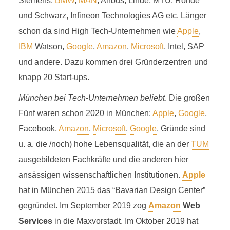
Siemens,
BMW
,
MAN
, Airbus, Linde, MTU, Rohde
und Schwarz, Infineon Technologies AG etc. Länger
schon da sind High Tech-Unternehmen wie
Apple
,
IBM
Watson,
Google
,
Amazon
,
Microsoft
, Intel, SAP
und andere. Dazu kommen drei Gründerzentren und
knapp 20 Start-ups.
München bei Tech-Unternehmen beliebt
. Die großen
Fünf waren schon 2020 in München:
Apple
,
Google
,
Facebook,
Amazon
,
Microsoft
,
Google
. Gründe sind
u. a. die /noch) hohe Lebensqualität, die an der
TUM
ausgebildeten Fachkräfte und die anderen hier
ansässigen wissenschaftlichen Institutionen.
Apple
hat in München 2015 das “Bavarian Design Center”
gegründet. Im September 2019 zog
Amazon
Web
Services
in die Maxvorstadt. Im Oktober 2019 hat