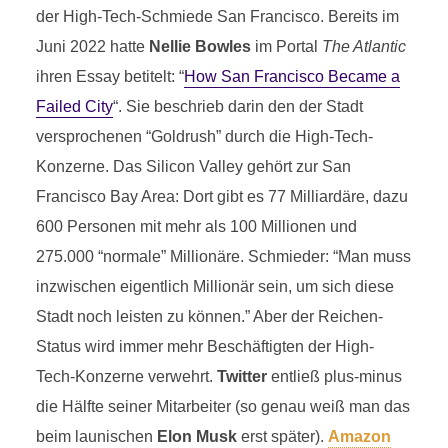
I
der High-Tech-Schmiede San Francisco. Bereits im
18 Minuten Lesezeit
Juni 2022 hatte
Nellie Bowles
im Portal
The Atlantic
ihren Essay betitelt: “
How San Francisco Became a
Failed City
“. Sie beschrieb darin den der Stadt
versprochenen “Goldrush” durch die High-Tech-
Konzerne. Das Silicon Valley gehört zur San
Francisco Bay Area: Dort gibt es 77 Milliardäre, dazu
600 Personen mit mehr als 100 Millionen und
275.000 “normale” Millionäre. Schmieder: “Man muss
inzwischen eigentlich Millionär sein, um sich diese
Stadt noch leisten zu können.” Aber der Reichen-
Status wird immer mehr Beschäftigten der High-
Tech-Konzerne verwehrt.
Twitter
entließ plus-minus
die Hälfte seiner Mitarbeiter (so genau weiß man das
beim launischen
Elon Musk
erst später).
Amazon