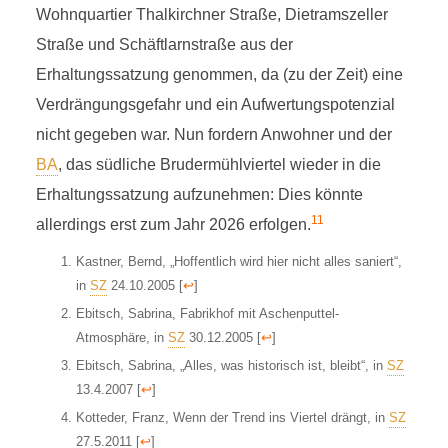
Wohnquartier Thalkirchner Straße, Dietramszeller
Straße und Schäftlarnstraße aus der
Erhaltungssatzung genommen, da (zu der Zeit) eine
Verdrängungsgefahr und ein Aufwertungspotenzial
nicht gegeben war. Nun fordern Anwohner und der
BA
, das südliche Brudermühlviertel wieder in die
Erhaltungssatzung aufzunehmen: Dies könnte
11
allerdings erst zum Jahr 2026 erfolgen.
Kastner, Bernd, „Hoffentlich wird hier nicht alles saniert“,
in
SZ
24.10.2005
[
↩
]
Ebitsch, Sabrina, Fabrikhof mit Aschenputtel-
Atmosphäre, in
SZ
30.12.2005
[
↩
]
Ebitsch, Sabrina, „Alles, was historisch ist, bleibt“, in
SZ
13.4.2007
[
↩
]
Kotteder, Franz, Wenn der Trend ins Viertel drängt, in
SZ
27.5.2011
[
↩
]