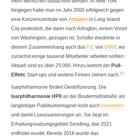
mehr Menschen obdachlos werden. In New York
hingegen habe man im Jahr 2000 erfolgreich gegen
eine Konzernzentrale von
Amazon
in Long Island
City protestiert, die dann nach Arlington, einem Vorort
von Washington, gezogen ist. Schäfer erwähnte in
diesem Zusammenhang auch das
FIZ
von
BMW
, wo
zunächst einige tausend Mitarbeiter arbeiten sollten:
Aktuell sind es über 25.000. Hinzu kommt der
Pull-
10
Effekt
: Start-ups und weitere Firmen ziehen nach.
Isarphilharmonie fördert Gentrifizierung
. Die
Isarphilharmonie HP8
an der Brudermühlstraße als
langlebiger Publikumsmagnet lockt auch
Investoren
und damit Luxussanierungen an. Sie liegt im
Erhaltungssatzungsgebiet Sendling, das 2021
entfristet wurde. Bereits 2016 wurde das