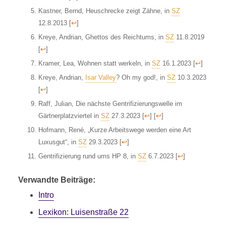
Kastner, Bernd, Heuschrecke zeigt Zähne, in
SZ
12.8.2013
[
↩
]
Kreye, Andrian, Ghettos des Reichtums, in
SZ
11.8.2019
[
↩
]
Kramer, Lea, Wohnen statt werkeln, in
SZ
16.1.2023
[
↩
]
Kreye, Andrian,
Isar Valley
? Oh my god!, in
SZ
10.3.2023
[
↩
]
Raff, Julian, Die nächste Gentrifizierungswelle im
Gärtnerplatzviertel in
SZ
27.3.2023
[
↩
]
[
↩
]
Hofmann, René, „Kurze Arbeitswege werden eine Art
Luxusgut“, in
SZ
29.3.2023
[
↩
]
Gentrifizierung rund ums HP 8, in
SZ
6.7.2023
[
↩
]
Verwandte Beiträge:
Intro
Lexikon: Luisenstraße 22