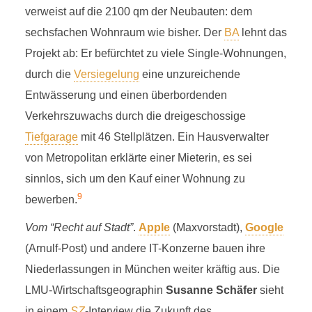
verweist auf die 2100 qm der Neubauten: dem
sechsfachen Wohnraum wie bisher. Der
BA
lehnt das
Projekt ab: Er befürchtet zu viele Single-Wohnungen,
durch die
Versiegelung
eine unzureichende
Entwässerung und einen überbordenden
Verkehrszuwachs durch die dreigeschossige
Tiefgarage
mit 46 Stellplätzen. Ein Hausverwalter
von Metropolitan erklärte einer Mieterin, es sei
sinnlos, sich um den Kauf einer Wohnung zu
9
bewerben.
Vom “Recht auf Stadt”
.
Apple
(Maxvorstadt),
Google
(Arnulf-Post) und andere IT-Konzerne bauen ihre
Niederlassungen in München weiter kräftig aus. Die
LMU-Wirtschaftsgeographin
Susanne Schäfer
sieht
in einem
SZ
-Interview die Zukunft des