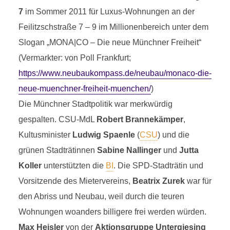
7
im Sommer 2011 für Luxus-Wohnungen an der
Feilitzschstraße 7 – 9 im Millionenbereich unter dem
Slogan „MONA|CO – Die neue Münchner Freiheit“
(Vermarkter: von Poll Frankfurt;
https://www.neubaukompass.de/neubau/monaco-die-
neue-muenchner-freiheit-muenchen/
)
Die Münchner Stadtpolitik war merkwürdig
gespalten. CSU-MdL
Robert Brannekämper
,
Kultusminister
Ludwig Spaenle
(
CSU
) und die
grünen Stadträtinnen
Sabine Nallinger
und
Jutta
Koller
unterstützten die
BI
. Die SPD-Stadträtin und
Vorsitzende des Mietervereins,
Beatrix Zurek
war für
den Abriss und Neubau, weil durch die teuren
Wohnungen woanders billigere frei werden würden.
Max Heisler
von der
Aktionsgruppe Untergiesing