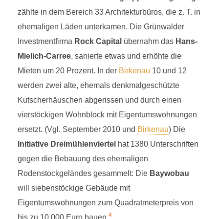
zählte in dem Bereich 33 Architekturbüros, die z. T. in
ehemaligen Läden unterkamen. Die Grünwalder
Investmentfirma
Rock Capital
übernahm das
Hans-
Mielich-Carree
, sanierte etwas und erhöhte die
Mieten um 20 Prozent. In der
Birkenau
10 und 12
werden zwei alte, ehemals denkmalgeschützte
Kutscherhäuschen abgerissen und durch einen
vierstöckigen Wohnblock mit Eigentumswohnungen
ersetzt. (Vgl. September 2010 und
Birkenau
) Die
Initiative Dreimühlenviertel
hat 1380 Unterschriften
gegen die Bebauung des ehemaligen
Rodenstockgeländes gesammelt: Die
Baywobau
will siebenstöckige Gebäude mit
Eigentumswohnungen zum Quadratmeterpreis von
4
bis zu 10.000 Euro bauen.