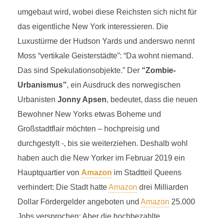
G
umgebaut wird, wobei diese Reichsten sich nicht für
das eigentliche New York interessieren. Die
Luxustürme der Hudson Yards und anderswo nennt
GENTRIFIZIERUNG
Moss “vertikale Geisterstädte”: “Da wohnt niemand.
11 Minuten Lesezeit
Das sind Spekulationsobjekte.” Der
“Zombie-
Urbanismus”
, ein Ausdruck des norwegischen
Urbanisten
Jonny Apsen
, bedeutet, dass die neuen
Bewohner New Yorks etwas Boheme und
Großstadtflair möchten – hochpreisig und
durchgestylt -, bis sie weiterziehen. Deshalb wohl
haben auch die New Yorker im Februar 2019 ein
Hauptquartier von
Amazon
im Stadtteil Queens
verhindert: Die Stadt hatte
Amazon
drei Milliarden
Dollar Fördergelder angeboten und
Amazon
25.000
Jobs versprochen: Aber die hochbezahlte