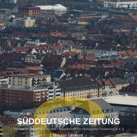
SÜDDEUTSCHE ZEITUNG
Titelbild:
© Oswald Baumeister / Gesellschaft für ökologische Forschung e.V. [
]
1 Minuten Lesezeit