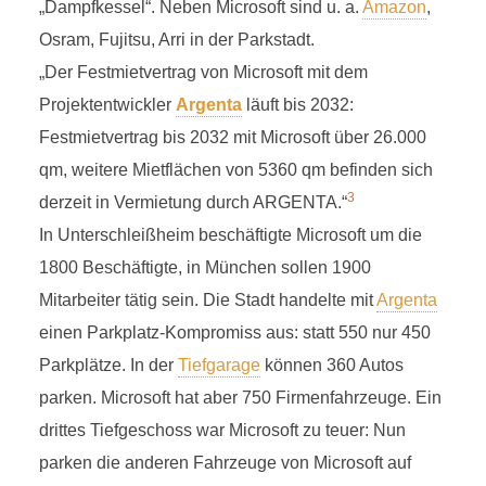
M
„Dampfkessel“. Neben Microsoft sind u. a.
Amazon
,
Osram, Fujitsu, Arri in der Parkstadt.
„Der Festmietvertrag von Microsoft mit dem
Projektentwickler
Argenta
läuft bis 2032:
Festmietvertrag bis 2032 mit Microsoft über 26.000
MICROSOFT
qm, weitere Mietflächen von 5360 qm befinden sich
3
derzeit in Vermietung durch ARGENTA.“
3 Minuten Lesezeit
In Unterschleißheim beschäftigte Microsoft um die
1800 Beschäftigte, in München sollen 1900
Mitarbeiter tätig sein. Die Stadt handelte mit
Argenta
einen Parkplatz-Kompromiss aus: statt 550 nur 450
Parkplätze. In der
Tiefgarage
können 360 Autos
parken. Microsoft hat aber 750 Firmenfahrzeuge. Ein
drittes Tiefgeschoss war Microsoft zu teuer: Nun
parken die anderen Fahrzeuge von Microsoft auf