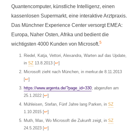
Quantencomputer, künstliche Intelligenz, einen
kassenlosen Supermarkt, eine interaktive Arztpraxis.
Das Münchner Experience Center versorgt EMEA:
Europa, Naher Osten, Afrika und bedient die
5
wichtigsten 4000 Kunden von Microsoft.
Riedel, Katja, Vettori, Alexandra, Warten auf das Update,
in
SZ
13.8.2013
[
↩
]
Microsoft zieht nach München, in merkur.de 8.11.2013
[
↩
]
https://www.argenta.de/?page_id=330
; abgerufen am
25.1.2022
[
↩
]
Mühleisen, Stefan, Fünf Jahre lang Parken, in
SZ
1.10.2015
[
↩
]
Muth, Max, Wo Microsoft die Zukunft zeigt, in
SZ
24.5.2023
[
↩
]