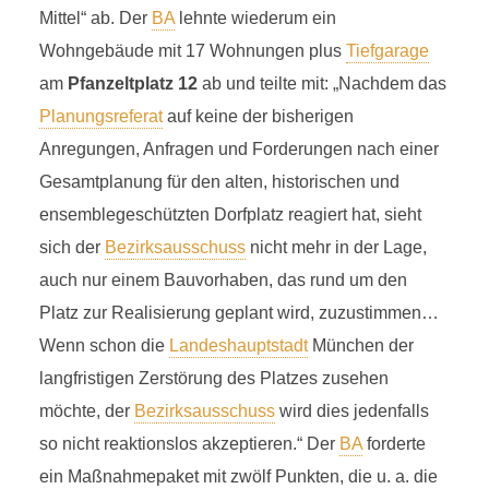
Mittel“ ab. Der
BA
lehnte wiederum ein
P
Wohngebäude mit 17 Wohnungen plus
Tiefgarage
am
Pfanzeltplatz 12
ab und teilte mit: „Nachdem das
Planungsreferat
auf keine der bisherigen
Anregungen, Anfragen und Forderungen nach einer
Gesamtplanung für den alten, historischen und
ensemblegeschützten Dorfplatz reagiert hat, sieht
PFANZELTPLATZ
sich der
Bezirksausschuss
nicht mehr in der Lage,
2 Minuten Lesezeit
auch nur einem Bauvorhaben, das rund um den
Platz zur Realisierung geplant wird, zuzustimmen…
Wenn schon die
Landeshauptstadt
München der
langfristigen Zerstörung des Platzes zusehen
möchte, der
Bezirksausschuss
wird dies jedenfalls
so nicht reaktionslos akzeptieren.“ Der
BA
forderte
ein Maßnahmepaket mit zwölf Punkten, die u. a. die