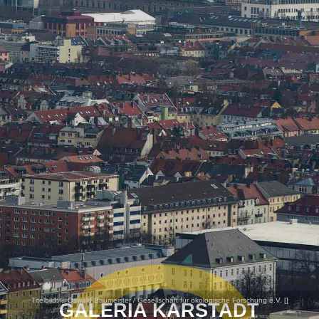
Titelbild:
© Oswald Baumeister / Gesellschaft für ökologische Forschung e.V. [
]
GALERIA KARSTADT