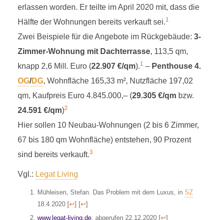
B
erlassen worden. Er teilte im April 2020 mit, dass die
1
Hälfte der Wohnungen bereits verkauft sei.
Zwei Beispiele für die Angebote im Rückgebäude:
3-
Zimmer-Wohnung mit Dachterrasse
, 113,5 qm,
1
knapp 2,6 Mill. Euro (
22.907 €/qm
).
–
Penthouse 4.
OG
/
DG
, Wohnfläche 165,33 m², Nutzfläche 197,02
BARER HÖFE
qm, Kaufpreis Euro 4.845.000,– (
29.305 €/qm
bzw.
1 Minuten Lesezeit
2
24.591 €/qm
)
Hier sollen 10 Neubau-Wohnungen (2 bis 6 Zimmer,
67 bis 180 qm Wohnfläche) entstehen, 90 Prozent
3
sind bereits verkauft.
Vgl.:
Legat Living
Mühleisen, Stefan. Das Problem mit dem Luxus, in
SZ
18.4.2020
[
↩
]
[
↩
]
www.legat-living.de
, abgerufen 22.12.2020
[
↩
]