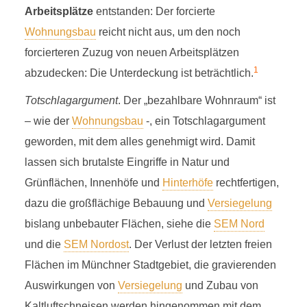
B
Arbeitsplätze
entstanden: Der forcierte
Wohnungsbau
reicht nicht aus, um den noch
forcierteren Zuzug von neuen Arbeitsplätzen
BEZAHLBARER
1
abzudecken: Die Unterdeckung ist beträchtlich.
WOHNRAUM
Totschlagargument
. Der „bezahlbare Wohnraum“ ist
– wie der
Wohnungsbau
-, ein Totschlagargument
3 Minuten Lesezeit
geworden, mit dem alles genehmigt wird. Damit
lassen sich brutalste Eingriffe in Natur und
Grünflächen, Innenhöfe und
Hinterhöfe
rechtfertigen,
dazu die großflächige Bebauung und
Versiegelung
bislang unbebauter Flächen, siehe die
SEM Nord
und die
SEM Nordost
. Der Verlust der letzten freien
Flächen im Münchner Stadtgebiet, die gravierenden
Auswirkungen von
Versiegelung
und Zubau von
Kaltluftschneisen werden hingenommen mit dem