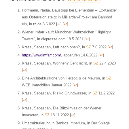
Hoffmann, Nadja, Baustopp bei Elementum – Ex-Kanzler
aus Österreich steigt in Milliarden-Projekt am Bahnhof
ein, in tz.de 3.6.022
[
↩
]
[
↩
]
Wiener Imfarr kauft Münchner Wahrzeichen “Highlight
Towers”, in diepresse.com 18.5.2021
[
↩
]
Krass, Sebastian, Luft nach oben?, in
SZ
7.6.2022
[
↩
]
https://www.imfarr.com/
, abgerufen 14.6.2022
[
↩
]
Krass, Sebastian, Wohnen? Geht nicht, in
SZ
22.4.2020
[
↩
]
Eine Architekturikone von Herzog & de Meuron, in
SZ
WEB Immobilien Januar 2022
[
↩
]
Krass, Sebastian, Risiko Grundwasser, in
SZ
11.2.2022
[
↩
]
Krass, Sebastian, Die Blitz-Invasion der Wiener
Invasoren, in
SZ
18.11.2022
[
↩
]
Umstrukturierung in Benkos Imperium, in Der Spiegel