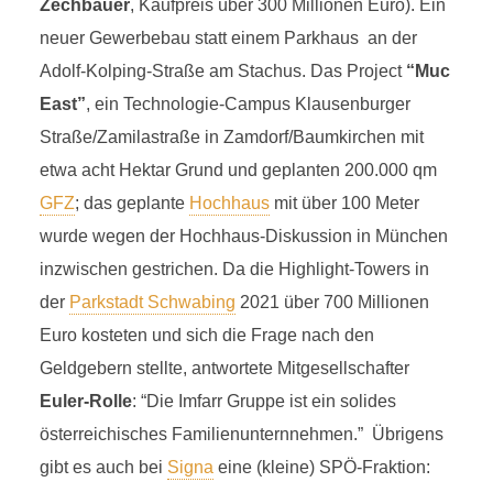
Zechbauer
, Kaufpreis über 300 Millionen Euro). Ein
neuer Gewerbebau statt einem Parkhaus an der
Adolf-Kolping-Straße am Stachus. Das Project
“Muc
East”
, ein Technologie-Campus Klausenburger
Straße/Zamilastraße in Zamdorf/Baumkirchen mit
etwa acht Hektar Grund und geplanten 200.000 qm
GFZ
; das geplante
Hochhaus
mit über 100 Meter
wurde wegen der Hochhaus-Diskussion in München
inzwischen gestrichen. Da die Highlight-Towers in
der
Parkstadt Schwabing
2021 über 700 Millionen
Euro kosteten und sich die Frage nach den
Geldgebern stellte, antwortete Mitgesellschafter
Euler-Rolle
: “Die Imfarr Gruppe ist ein solides
österreichisches Familienunternnehmen.” Übrigens
gibt es auch bei
Signa
eine (kleine) SPÖ-Fraktion: