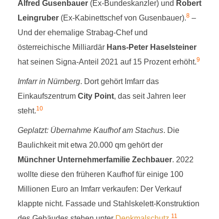
Alfred Gusenbauer
(Ex-Bundeskanzler) und
Robert
8
Leingruber
(Ex-Kabinettschef von Gusenbauer).
–
Und der ehemalige Strabag-Chef und
österreichische Milliardär
Hans-Peter Haselsteiner
9
hat seinen Signa-Anteil 2021 auf 15 Prozent erhöht.
Imfarr in Nürnberg
. Dort gehört Imfarr das
Einkaufszentrum
City Point
, das seit Jahren leer
10
steht.
Geplatzt: Übernahme Kaufhof am Stachus
. Die
Baulichkeit mit etwa 20.000 qm gehört der
Münchner Unternehmerfamilie Zechbauer
. 2022
wollte diese den früheren Kaufhof für einige 100
Millionen Euro an Imfarr verkaufen: Der Verkauf
klappte nicht. Fassade und Stahlskelett-Konstruktion
11
des Gebäudes stehen unter
Denkmalschutz
.