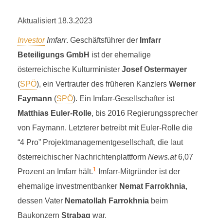
Aktualisiert 18.3.2023
Investor
Imfarr
. Geschäftsführer der
Imfarr
Beteiligungs GmbH
ist der ehemalige
österreichische Kulturminister
Josef Ostermayer
(
SPÖ
), ein Vertrauter des früheren Kanzlers
Werner
Faymann
(
SPÖ
). Ein Imfarr-Gesellschafter ist
Matthias Euler-Rolle
, bis 2016 Regierungssprecher
von Faymann. Letzterer betreibt mit Euler-Rolle die
“4 Pro” Projektmanagementgesellschaft, die laut
österreichischer Nachrichtenplattform
News.at
6,07
1
Prozent an Imfarr hält.
Imfarr-Mitgründer ist der
ehemalige investmentbanker
Nemat Farrokhnia
,
dessen Vater
Nematollah Farrokhnia
beim
Baukonzern
Strabag
war.