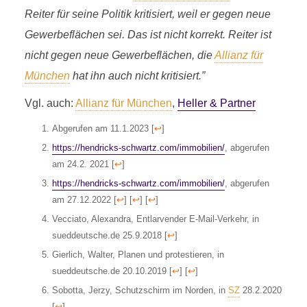
Reiter für seine Politik kritisiert, weil er gegen neue
Gewerbeflächen sei. Das ist nicht korrekt. Reiter ist
nicht gegen neue Gewerbeflächen, die
Allianz für
München
hat ihn auch nicht kritisiert.”
Vgl. auch:
Allianz für München
,
Heller & Partner
Abgerufen am 11.1.2023
[
↩
]
https://hendricks-schwartz.com/immobilien/
, abgerufen
am 24.2. 2021
[
↩
]
https://hendricks-schwartz.com/immobilien/
, abgerufen
am 27.12.2022
[
↩
]
[
↩
]
[
↩
]
Vecciato, Alexandra, Entlarvender E-Mail-Verkehr, in
sueddeutsche.de 25.9.2018
[
↩
]
Gierlich, Walter, Planen und protestieren, in
sueddeutsche.de 20.10.2019
[
↩
]
[
↩
]
Sobotta, Jerzy, Schutzschirm im Norden, in
SZ
28.2.2020
[
↩
]