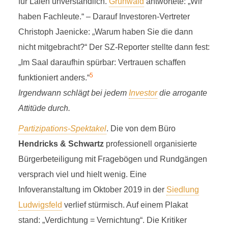
H
für Laien unverständlich.
Grünwald
antwortete: „Wir
haben Fachleute.“ – Darauf Investoren-Vertreter
Christoph Jaenicke: „Warum haben Sie die dann
HENDRICKS & SCHWARTZ
nicht mitgebracht?“ Der SZ-Reporter stellte dann fest:
„Im Saal daraufhin spürbar: Vertrauen schaffen
9 Minuten Lesezeit
5
funktioniert anders.“
Irgendwann schlägt bei jedem
Investor
die arrogante
Attitüde durch.
Partizipations-Spektakel
. Die von dem Büro
Hendricks & Schwartz
professionell organisierte
Bürgerbeteiligung mit Fragebögen und Rundgängen
versprach viel und hielt wenig. Eine
Infoveranstaltung im Oktober 2019 in der
Siedlung
Ludwigsfeld
verlief stürmisch. Auf einem Plakat
stand: „Verdichtung = Vernichtung“. Die Kritiker