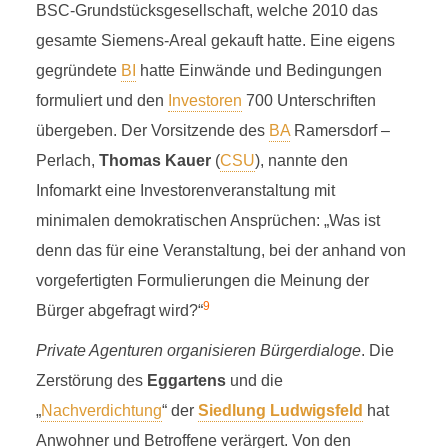
P
BSC-Grundstücksgesellschaft, welche 2010 das
gesamte Siemens-Areal gekauft hatte. Eine eigens
20 Minuten Lesezeit
gegründete
BI
hatte Einwände und Bedingungen
formuliert und den
Investoren
700 Unterschriften
übergeben. Der Vorsitzende des
BA
Ramersdorf –
Perlach,
Thomas Kauer
(
CSU
), nannte den
Infomarkt eine Investorenveranstaltung mit
minimalen demokratischen Ansprüchen: „Was ist
denn das für eine Veranstaltung, bei der anhand von
vorgefertigten Formulierungen die Meinung der
9
Bürger abgefragt wird?“
Private Agenturen organisieren Bürgerdialoge
. Die
Zerstörung des
Eggartens
und die
„
Nachverdichtung
“ der
Siedlung Ludwigsfeld
hat
Anwohner und Betroffene verärgert. Von den