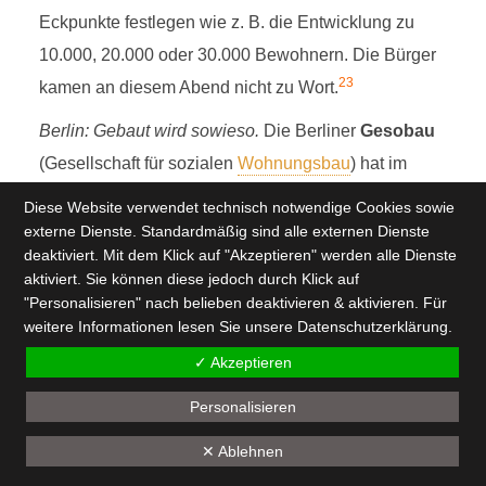
Eckpunkte festlegen wie z. B. die Entwicklung zu
10.000, 20.000 oder 30.000 Bewohnern. Die Bürger
23
kamen an diesem Abend nicht zu Wort.
Berlin: Gebaut wird sowieso.
Die Berliner
Gesobau
(Gesellschaft für sozialen
Wohnungsbau
) hat im
März 2021 die
Mieter
ihrer Anlage in Pankow
Diese Website verwendet technisch notwendige Cookies sowie
angeschrieben: „Hiermit laden wir Sie zu einer
externe Dienste. Standardmäßig sind alle externen Dienste
deaktiviert. Mit dem Klick auf "Akzeptieren" werden alle Dienste
Partizipationsveranstaltung ein.“ Dann stellte
aktiviert. Sie können diese jedoch durch Klick auf
Gesobau ein weißes Zelt mit Wachleuten in einem
"Personalisieren" nach belieben deaktivieren & aktivieren. Für
Hof auf und präsentierte den Mietern die Bebauung
weitere Informationen lesen Sie unsere
Datenschutzerklärung
.
ihrer beiden Innenhöfe: wahlweise L-Form, H-Form
✓ Akzeptieren
oder I-Form, Abstimmung per Knopfdruck. Die Meter
Personalisieren
wollten aber gar nicht, dass ihr Hof üpberhaupt
✕ Ablehnen
bebaut wird. Darauf sagte ein Gesobau-