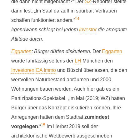
die dann nicht mitgebracht?“ Der
SZ
-Reporter stellte
dann fest: „Im Saal daraufhin spürbar: Vertrauen
14
schaffen funktioniert anders.“
Irgendwann schlägt bei jedem
Investor
die arrogante
Attitüde durch.
Eggarten
: Bürger dürfen diskutieren.
Der
Eggarten
wurde fahrlässig seitens der
LH
München den
Investoren
CA Immo
und Büschl überlassen, die den
wertvollen Naturbestand abräumen und 2000
Wohnungen bauen werden. Auch hier gab es ein
Partizipations-Spektakel. „Im Mai (2019; WZ) hatten
Bürger über das Konzept diskutieren können. Ihre
Anregungen hatten dem Stadtrat
zumindest
15
vorgelegen
.“
Im Herbst 2019 soll der
architektonische Wettbewerb ausgeschrieben