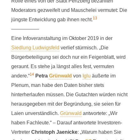
Rolle eines von der Stadt Penzberg bezahlten
Moderators gezweifelt und Mauschelei vermutet: Die
13
jüngste Entwicklung gab ihnen recht.
—————–
Eine Infoveranstaltung im Oktober 2019 in der
Siedlung Ludwigsfeld
verlief stürmisch. „Die
Bürgerbeteiligung sei doch nur ein Feigenblatt, wird
geraunt. Es stehe ja längst alles fest, vermuten
14
andere.“
Petra
Grünwald
von
Iglu
äußerte im
Plenum, man habe den Daten bisher stets
hinterherlaufen müssen. Die Gutachten würden nicht
herausgegeben mit der Begründung, sie seien für
Laien unverständlich.
Grünwald
antwortete: „Wir
haben Fachleute.“ – Darauf antwortete Investoren-
Vertreter
Christoph Jaenicke
: „Warum haben Sie