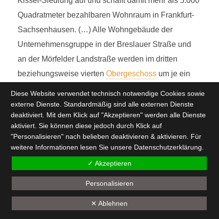
Kissel-Siedlung auf und schafft damit mehr als 5.000
Quadratmeter bezahlbaren Wohnraum in Frankfurt-
Sachsenhausen. (…) Alle Wohngebäude der
Unternehmensgruppe in der Breslauer Straße und
an der Mörfelder Landstraße werden im dritten
beziehungsweise vierten
Obergeschoss
um je ein
Vollgeschoss ergänzt, die Gebäude im
Diese Website verwendet technisch notwendige Cookies sowie
Ziegelhüttenweg um je zwei Vollgeschosse.
externe Dienste. Standardmäßig sind alle externen Dienste
deaktiviert. Mit dem Klick auf "Akzeptieren" werden alle Dienste
Insgesamt baut Hessens landeseigene
aktiviert. Sie können diese jedoch durch Klick auf
Wohnungsbaugesellschaft damit rund 5.100
"Personalisieren" nach belieben deaktivieren & aktivieren. Für
Quadratmeter neuen Wohnraum. 22 der 82
weitere Informationen lesen Sie unsere
Datenschutzerklärung
.
Mietwohnungen werden über den ersten und zweiten
✓ Akzeptieren
Förderweg gefördert, die Förderquote liegt somit bei
Personalisieren
22
knapp 30 Prozent.”
Der östliche Teil der
Fritz-
✕ Ablehnen
Kissel-Siedlung
umfasst 32 Häuser: 24 gehören