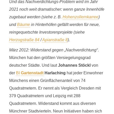
Und das Nachverdichtungs-Problem wird im Jahr
2021 noch weit dramatischer: wenn ganze Innenhöfe
zugebaut werden (siehe z. B.
Hohenzollernkarree
)
und
Bäume
in Hinterhöfen gefällt werden für neue,
reingequetschte Investorenprojekte (siehe
Herzogstraße 84
/
Apianstraße 8
).
März 2012: Widerstand gegen „Nachverdichtung“
.
München hat den größten Versiegelungsgrad
deutscher Städte. Und laut
Johannes Stöckl
von
der
BI
Gartenstadt
Harlaching
hat jeder Einwohner
Münchens einen Grünflächenanteil von 74
Quadratmetern. Er nennt als Vergleich Dresden mit
379 Quadratmetern und Leipzig mit 288
Quadratmetern. Widerstand kommt aus diversen
Münchner Stadtvierteln. Neun Initiativen haben sich