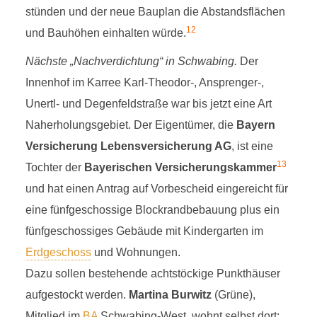
stünden und der neue Bauplan die Abstandsflächen
12
und Bauhöhen einhalten würde.
Nächste „Nachverdichtung“ in Schwabing.
Der
Innenhof im Karree Karl-Theodor-, Ansprenger-,
Unertl- und Degenfeldstraße war bis jetzt eine Art
Naherholungsgebiet. Der Eigentümer, die
Bayern
Versicherung Lebensversicherung AG
, ist eine
13
Tochter der
Bayerischen Versicherungskammer
und hat einen Antrag auf Vorbescheid eingereicht für
eine fünfgeschossige Blockrandbebauung plus ein
fünfgeschossiges Gebäude mit Kindergarten im
Erdgeschoss
und Wohnungen.
Dazu sollen bestehende achtstöckige Punkthäuser
aufgestockt werden.
Martina Burwitz
(Grüne),
Mitglied im
BA
Schwabing-West, wohnt selbst dort: