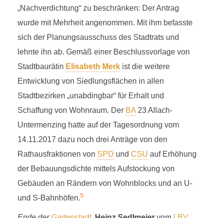
„Nachverdichtung“ zu beschränken: Der Antrag
wurde mit Mehrheit angenommen. Mit ihm befasste
sich der Planungsausschuss des Stadtrats und
lehnte ihn ab. Gemäß einer Beschlussvorlage von
Stadtbaurätin
Elisabeth Merk
ist die weitere
Entwicklung von Siedlungsflächen in allen
Stadtbezirken „unabdingbar“ für Erhalt und
Schaffung von Wohnraum. Der
BA
23 Allach-
Untermenzing hatte auf der Tagesordnung vom
14.11.2017 dazu noch drei Anträge von den
Rathausfraktionen von
SPD
und
CSU
auf Erhöhung
der Bebauungsdichte mittels Aufstockung von
Gebäuden an Rändern von Wohnblocks und an U-
5
und S-Bahnhöfen.
Ende der
Gartenstadt
.
Heinz Sedlmeier
vom
LBV