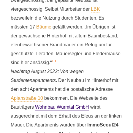
N
zweigeschossig, der geplante Neubau ist
19 Minuten Lesezeit
viergeschossig. Selbst Mitarbeiter der
LBK
bezweifeln die Nutzung durch Studenten. Es
müssten 17
Bäume
gefällt werden. „Im Übrigen ist
der gewachsene Hinterhof mit altem Baumbestand,
efeubewachsener Brandmauer ein Refugium für
geschützte Tierarten: Mauersegler und Fledermäuse
10
sind hier ansässig.“
Nachtrag August 2022: Von wegen
Studentenapartments
. Der Neubau im Hinterhof mit
den acht Apartments hat die postalische Adresse
Apianstraße 10
bekommen. Die Webseite des
Bauträgers
Wohnbau Würmtal GmbH
wirbt
ausgerechnet mit dem Erhalt des Efeus an der linken
Mauer. Die Apartments wurden über
ImmoScout24