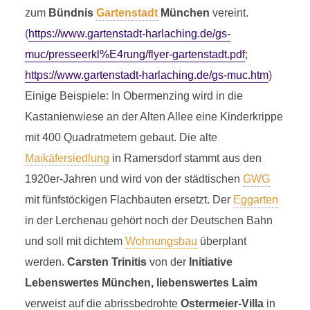
zum
Bündnis
Gartenstadt
München
vereint.
(
https://www.gartenstadt-harlaching.de/gs-
muc/presseerkl%E4rung/flyer-gartenstadt.pdf
;
https://www.gartenstadt-harlaching.de/gs-muc.htm
)
Einige Beispiele: In Obermenzing wird in die
Kastanienwiese an der Alten Allee eine Kinderkrippe
mit 400 Quadratmetern gebaut. Die alte
Maikäfersiedlung
in Ramersdorf stammt aus den
1920er-Jahren und wird von der städtischen
GWG
mit fünfstöckigen Flachbauten ersetzt. Der
Eggarten
in der Lerchenau gehört noch der Deutschen Bahn
und soll mit dichtem
Wohnungsbau
überplant
werden.
Carsten Trinitis
von der
Initiative
Lebenswertes München, liebenswertes Laim
verweist auf die abrissbedrohte
Ostermeier-Villa
in