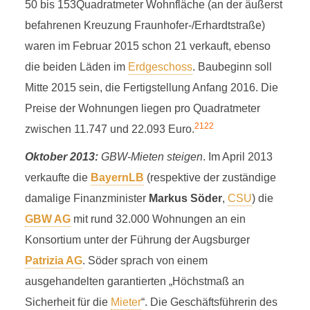
50 bis 153Quadratmeter Wohnfläche (an der äußerst
befahrenen Kreuzung Fraunhofer-/Erhardtstraße)
waren im Februar 2015 schon 21 verkauft, ebenso
die beiden Läden im
Erdgeschoss
. Baubeginn soll
Mitte 2015 sein, die Fertigstellung Anfang 2016. Die
Preise der Wohnungen liegen pro Quadratmeter
21
22
zwischen 11.747 und 22.093 Euro.
Oktober 2013:
GBW-Mieten steigen
. Im April 2013
verkaufte die
BayernLB
(respektive der zuständige
damalige Finanzminister
Markus Söder
,
CSU
) die
GBW AG
mit rund 32.000 Wohnungen an ein
Konsortium unter der Führung der Augsburger
Patrizia AG
. Söder sprach von einem
ausgehandelten garantierten „Höchstmaß an
Sicherheit für die
Mieter
“. Die Geschäftsführerin des