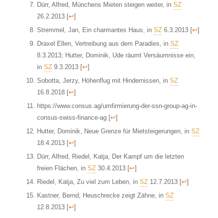
Dürr, Alfred, Münchens Mieten steigen weiter, in
SZ
26.2.2013
[
↩
]
Stremmel, Jan, Ein charmantes Haus, in
SZ
6.3.2013
[
↩
]
Draxel Ellen, Vertreibung aus dem Paradies, in
SZ
8.3.2013; Hutter, Dominik, Ude räumt Versäumnisse ein,
in
SZ
9.3.2013
[
↩
]
Sobotta, Jerzy, Höhenflug mit Hindernissen, in
SZ
16.8.2018
[
↩
]
https://www.consus.ag/umfirmierung-der-ssn-group-ag-in-
consus-swiss-finance-ag
[
↩
]
Hutter, Dominik, Neue Grenze für Mietsteigerungen, in
SZ
18.4.2013
[
↩
]
Dürr, Alfred, Riedel, Katja, Der Kampf um die letzten
freien Flächen, in
SZ
30.4.2013
[
↩
]
Riedel, Katja, Zu viel zum Leben, in
SZ
12.7.2013
[
↩
]
Kastner, Bernd, Heuschrecke zeigt Zähne, in
SZ
12.8.2013
[
↩
]