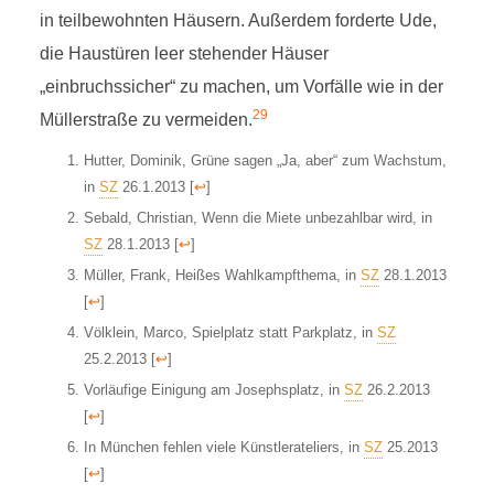
in teilbewohnten Häusern. Außerdem forderte Ude,
die Haustüren leer stehender Häuser
„einbruchssicher“ zu machen, um Vorfälle wie in der
29
Müllerstraße zu vermeiden.
Hutter, Dominik, Grüne sagen „Ja, aber“ zum Wachstum,
in
SZ
26.1.2013
[
↩
]
Sebald, Christian, Wenn die Miete unbezahlbar wird, in
SZ
28.1.2013
[
↩
]
Müller, Frank, Heißes Wahlkampfthema, in
SZ
28.1.2013
[
↩
]
Völklein, Marco, Spielplatz statt Parkplatz, in
SZ
25.2.2013
[
↩
]
Vorläufige Einigung am Josephsplatz, in
SZ
26.2.2013
[
↩
]
In München fehlen viele Künstlerateliers, in
SZ
25.2013
[
↩
]