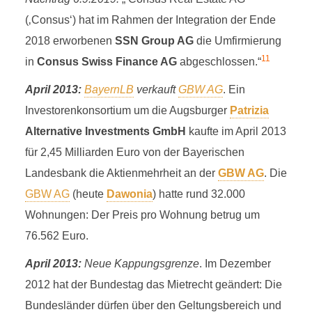
(‚Consus‘) hat im Rahmen der Integration der Ende
2018 erworbenen
SSN Group AG
die Umfirmierung
11
in
Consus Swiss Finance AG
abgeschlossen.“
April 2013:
BayernLB
verkauft
GBW AG
. Ein
Investorenkonsortium um die Augsburger
Patrizia
Alternative Investments GmbH
kaufte im April 2013
für 2,45 Milliarden Euro von der Bayerischen
Landesbank die Aktienmehrheit an der
GBW AG
. Die
GBW AG
(heute
Dawonia
) hatte rund 32.000
Wohnungen: Der Preis pro Wohnung betrug um
76.562 Euro.
April 2013:
Neue Kappungsgrenze
. Im Dezember
2012 hat der Bundestag das Mietrecht geändert: Die
Bundesländer dürfen über den Geltungsbereich und