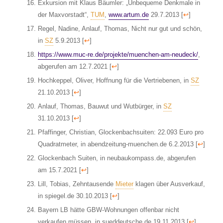
Exkursion mit Klaus Bäumler: „Unbequeme Denkmale in
der Maxvorstadt“,
TUM
,
www.artum.de
29.7.2013
[
↩
]
Regel, Nadine, Anlauf, Thomas, Nicht nur gut und schön,
in
SZ
5.9.2013
[
↩
]
https://www.muc-re.de/projekte/muenchen-am-neudeck/
,
abgerufen am 12.7.2021
[
↩
]
Hochkeppel, Oliver, Hoffnung für die Vertriebenen, in
SZ
21.10.2013
[
↩
]
Anlauf, Thomas, Bauwut und Wutbürger, in
SZ
31.10.2013
[
↩
]
Pfaffinger, Christian, Glockenbachsuiten: 22.093 Euro pro
Quadratmeter, in abendzeitung-muenchen.de 6.2.2013
[
↩
]
Glockenbach Suiten, in neubaukompass.de, abgerufen
am 15.7.2021
[
↩
]
Lill, Tobias, Zehntausende
Mieter
klagen über Ausverkauf,
in spiegel.de 30.10.2013
[
↩
]
Bayern LB hätte GBW-Wohnungen offenbar nicht
verkaufen müssen, in sueddeutsche.de 19.11.2013
[
↩
]