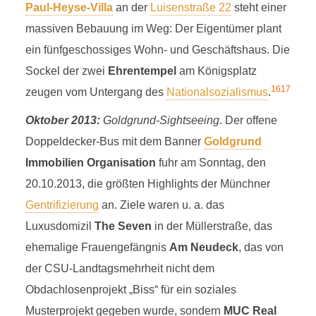
Paul-Heyse-Villa
an der
Luisenstraße 22
steht einer
massiven Bebauung im Weg: Der Eigentümer plant
ein fünfgeschossiges Wohn- und Geschäftshaus. Die
Sockel der zwei
Ehrentempel
am Königsplatz
16
17
zeugen vom Untergang des
Nationalsozialismus
.
Oktober 2013:
Goldgrund-Sightseeing
. Der offene
Doppeldecker-Bus mit dem Banner
Goldgrund
Immobilien Organisation
fuhr am Sonntag, den
20.10.2013, die größten Highlights der Münchner
Gentrifizierung
an. Ziele waren u. a. das
Luxusdomizil
The Seven
in der Müllerstraße, das
ehemalige Frauengefängnis
Am Neudeck
, das von
der CSU-Landtagsmehrheit nicht dem
Obdachlosenprojekt „Biss“ für ein soziales
Musterprojekt gegeben wurde, sondern
MUC Real