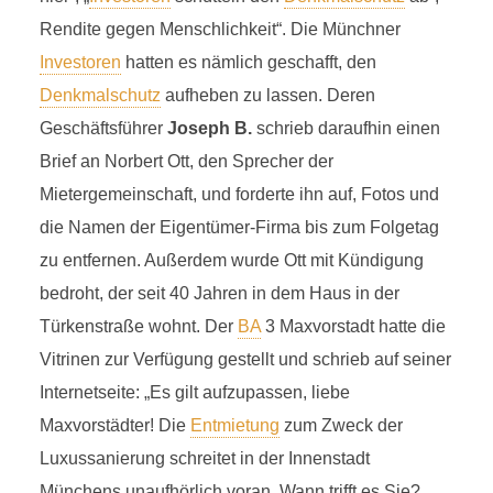
Rendite gegen Menschlichkeit“. Die Münchner
Investoren
hatten es nämlich geschafft, den
Denkmalschutz
aufheben zu lassen. Deren
Geschäftsführer
Joseph B.
schrieb daraufhin einen
Brief an Norbert Ott, den Sprecher der
Mietergemeinschaft, und forderte ihn auf, Fotos und
die Namen der Eigentümer-Firma bis zum Folgetag
zu entfernen. Außerdem wurde Ott mit Kündigung
bedroht, der seit 40 Jahren in dem Haus in der
Türkenstraße wohnt. Der
BA
3 Maxvorstadt hatte die
Vitrinen zur Verfügung gestellt und schrieb auf seiner
Internetseite: „Es gilt aufzupassen, liebe
2013
Maxvorstädter! Die
Entmietung
zum Zweck der
Luxussanierung schreitet in der Innenstadt
13 Minuten Lesezeit
in Kapitel
Chronologie 2013
Münchens unaufhörlich voran. Wann trifft es Sie? …