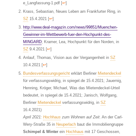
e_Langfassung-1.pdf
[
↩
]
Krass, Sebastian, Neues Leben am Frankfurter Ring, in
SZ
15.4.2021
[
↩
]
http://www.deal-magazin.com/news/99851/Muenchen-
Gewinner-im-Wettbewerb-fuer-den-Hochpunkt-des-
MINGARD
; Kramer, Lea, Hochpunkt für den Norden, in
SZ
9.4.2021
[
↩
]
Anlauf, Thomas, Vision aus der Vergangenheit in
SZ
10.4.2021
[
↩
]
Bundesverfassungsgericht
erklärt Berliner
Mietendeckel
für verfassungswidrig, in spiegel.de 15.4.2021; Jauernig,
Henning, Kröger, Michael, Was das Mietendeckel-Urteil
bedeutet, in spiegel.de 15.4.2021; Janisch, Wolfgang,
Berliner
Mietendeckel
verfassungswidrig, in
SZ
16.4.2021)
April 2021:
Hochhaus
zum Wohnen auf Zeit
. An der Carl-
Wery-Straße 35 in
Neuperlach
baut die Immobiliengruppe
Schimpel & Winter
ein
Hochhaus
mit 17 Geschossen,