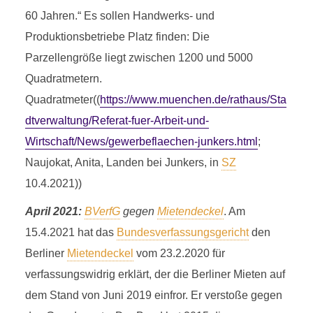
60 Jahren.“ Es sollen Handwerks- und
Produktionsbetriebe Platz finden: Die
Parzellengröße liegt zwischen 1200 und 5000
Quadratmetern.
Quadratmeter((
https://www.muenchen.de/rathaus/Sta
dtverwaltung/Referat-fuer-Arbeit-und-
Wirtschaft/News/gewerbeflaechen-junkers.html
;
Naujokat, Anita, Landen bei Junkers, in
SZ
10.4.2021))
April 2021:
BVerfG
gegen
Mietendeckel
. Am
15.4.2021 hat das
Bundesverfassungsgericht
den
Berliner
Mietendeckel
vom 23.2.2020 für
verfassungswidrig erklärt, der die Berliner Mieten auf
dem Stand von Juni 2019 einfror. Er verstoße gegen