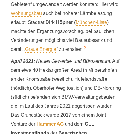
Gebieten“ umgewandelt werden könnten: Hier wird
Wohnungsbau
auch bei höherer Lärmbelastung
erlaubt. Stadtrat
Dirk Höpner
(
München-Liste
)
machte den Ergänzungsvorschlag, bei baulichen
Veränderungen möglichst viel Bausubstanz und
2
damit „
Graue Energie
“ zu erhalten.
April 2021:
Neues Gewerbe- und Bürozentrum
. Auf
dem etwa 40 Hektar großen Areal in Milbertshofen
an der Knorrstraße (westlich), Hufelandstraße
(nördlich), Oberhofer Weg (östlich) und DB-Nordring
(südlich) befanden sich BMW-Verwaltungsbauten,
die im Lauf des Jahres 2021 abgerissen wurden.
Das Grundstück wurde 2017 von einem Joint
Venture der
Hammer AG
und dem
GLL
Investmentfonds
der
Bayerischen