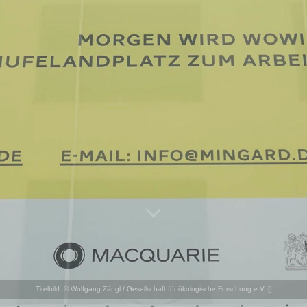
Titelbild:
© Wolfgang Zängl / Gesellschaft für ökologische Forschung e.V. [
]