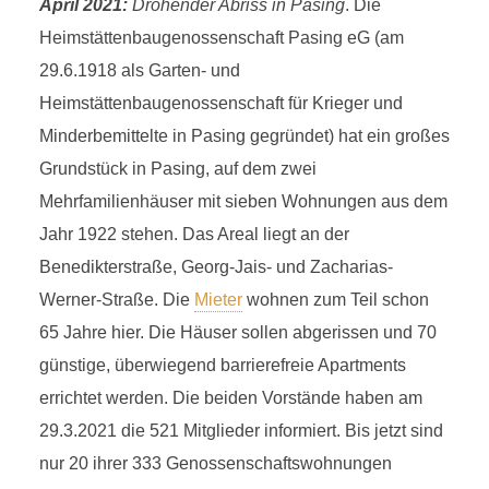
A
April 2021:
Drohender Abriss in Pasing
. Die
Heimstättenbaugenossenschaft Pasing eG (am
APRIL 2021
29.6.1918 als Garten- und
Heimstättenbaugenossenschaft für Krieger und
10 Minuten Lesezeit
in Kapitel
Chronologie 2021
Minderbemittelte in Pasing gegründet) hat ein großes
Grundstück in Pasing, auf dem zwei
Mehrfamilienhäuser mit sieben Wohnungen aus dem
Jahr 1922 stehen. Das Areal liegt an der
Benedikterstraße, Georg-Jais- und Zacharias-
Werner-Straße. Die
Mieter
wohnen zum Teil schon
65 Jahre hier. Die Häuser sollen abgerissen und 70
günstige, überwiegend barrierefreie Apartments
errichtet werden. Die beiden Vorstände haben am
29.3.2021 die 521 Mitglieder informiert. Bis jetzt sind
nur 20 ihrer 333 Genossenschaftswohnungen