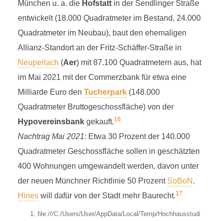
München u. a. die
Hofstatt
in der Sendlinger Straße
entwickelt (18.000 Quadratmeter im Bestand, 24.000
Quadratmeter im Neubau), baut den ehemaligen
Allianz-Standort an der Fritz-Schäffer-Straße in
Neuperlach
(
Aer
) mit 87.100 Quadratmetern aus, hat
im Mai 2021 mit der Commerzbank für etwa eine
Milliarde Euro den
Tucherpark
(148.000
Quadratmeter Bruttogeschossfläche) von der
16
Hypovereinsbank
gekauft.
Nachtrag Mai 2021:
Etwa 30 Prozent der 140.000
Quadratmeter Geschossfläche sollen in geschätzten
400 Wohnungen umgewandelt werden, davon unter
der neuen Münchner Richtlinie 50 Prozent
SoBoN
.
17
Hines
will dafür von der Stadt mehr Baurecht.
file:///C:/Users/User/AppData/Local/Temp/Hochhausstudi