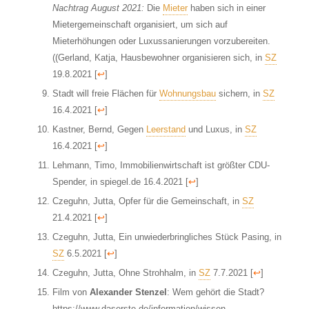
Nachtrag August 2021:
Die
Mieter
haben sich in einer
Mietergemeinschaft organisiert, um sich auf
Mieterhöhungen oder Luxussanierungen vorzubereiten.
((Gerland, Katja, Hausbewohner organisieren sich, in
SZ
19.8.2021
[
↩
]
Stadt will freie Flächen für
Wohnungsbau
sichern, in
SZ
16.4.2021
[
↩
]
Kastner, Bernd, Gegen
Leerstand
und Luxus, in
SZ
16.4.2021
[
↩
]
Lehmann, Timo, Immobilienwirtschaft ist größter CDU-
Spender, in spiegel.de 16.4.2021
[
↩
]
Czeguhn, Jutta, Opfer für die Gemeinschaft, in
SZ
21.4.2021
[
↩
]
Czeguhn, Jutta, Ein unwiederbringliches Stück Pasing, in
SZ
6.5.2021
[
↩
]
Czeguhn, Jutta, Ohne Strohhalm, in
SZ
7.7.2021
[
↩
]
Film von
Alexander Stenzel
: Wem gehört die Stadt?
https://www.daserste.de/information/wissen-