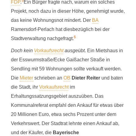
5
FDP
.
Ein Bürger fragte nach, warum ein solches
Projekt, noch dazu in dieser Höhe, genehmigt wurde,
das keine Wohnungsnot mindert. Der
BA
Ramersdorf-Perlach hat diesbezüglich bei der
6
Stadtverwaltung nachgefragt.
Doch kein
Vorkaufsrecht
ausgeübt
. Ein Mietshaus in
der Esswurmstraße/Ecke Gaißacher Straße in
Sendling mit 59 Wohnungen sollte verkauft werden.
Die
Mieter
schrieben an
OB
Dieter Reiter
und baten
die Stadt, ihr
Vorkaufsrecht
im
Erhaltungssatzungsgebiet auszuüben. Das
Kommunalreferat empfahl den Ankauf für etwas über
20 Millionen Euro, etwa sechs Prozent unter dem
Verkehrswert. Der Stadtrat lehnte einen Ankauf ab,
und der Käufer, die
Bayerische