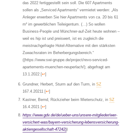
das 2022 fertiggestellt sein soll. Die 607 Apartments
sollen als „Serviced Apartments“ vermietet werden: „Als
Anleger erwerben Sie hier Apartments von ca. 20 bis 61
m² im gewerblichen Teileigentum. (…) So wollen
Business-People und Münchner-auf-Zeit heute wohnen –
weil es hip ist und preiswert, ist es zugleich die
meistnachgefragte Hotel-Alternative mit den stärksten
Zuwachsraten im Beherbergungsbereich.“
((https://www.swi-gruppe.de/project/revo-serviced-
apartements-muenchen-neuperlach/); abgefragt am
13.1.2022
[
↩
]
Grundner, Herbert, Sturm auf den Turm, in
SZ
167.4.20211
[
↩
]
Kastner, Bernd, Rückzieher beim Mieterschutz, in
SZ
16.4.2021
[
↩
]
https://www.gdv.de/de/ueber-uns/unsere-mitglieder/wer-
versichert-was/bayern-versicherung-lebensversicherung-
aktiengesellschaft-47242)
)