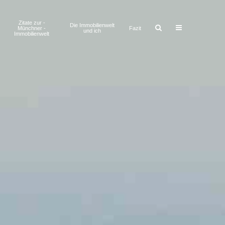
Zitate zur ­
Die Immobilienwelt
Münchner ­
Fazit
und ich
Immobilienwelt