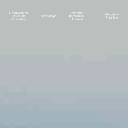
Gedanken zu
Kritisches ­
München–
Bauen als
Chronologie
Immobilien-­
Preisliste
Zerstörung
Lexikon